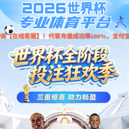
4008云顶国际集团-云顶国际唯
一官方网站