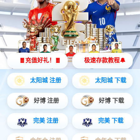
您要查看的页面不存在或已删除！
请检查您输入的网址是否正确，或者点击链接继续浏览空间
您可以回到
网站4166am金沙
【网站地图】
【sitemap】
【网站地图】
【sitemap】