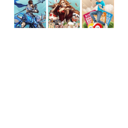
旗下公司
爱维宝贝
尚维国际
端边云解决方案